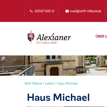
02507 981-0
mail@stift-tilbeck.de
ÜBER 
Stift Tilbeck
>
Leben
>
Haus Michael
irat
Haus Michael