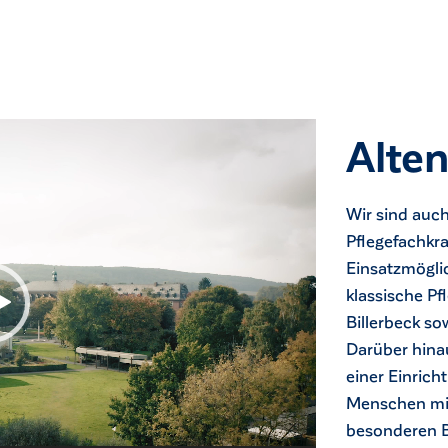
Alten
Wir sind auch
Pflegefachkra
Einsatzmögli
klassische P
Billerbeck so
Darüber hinau
einer Einrich
Menschen mit
besonderen B