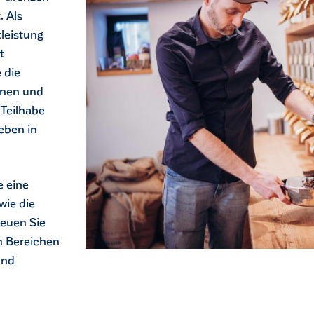
. Als
tleistung
t
 die
nnen und
 Teilhabe
eben in
 eine
wie die
euen Sie
en Bereichen
und