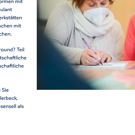
formen mit
ulant
erkstätten
schen mit
chen.
round? Teil
tschaftliche
schaftliche
 Sie
lerbeck,
ensell als