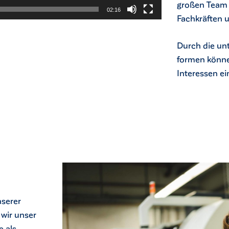
großen Team 
02:16
Fachkräften u
Durch die un
formen könne
Interessen e
nserer
 wir unser
e als