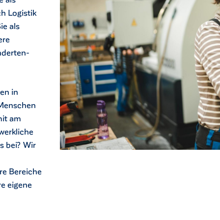
h Logistik
ie als
ere
nderten-
en in
 Menschen
mit am
werkliche
s bei? Wir
re Bereiche
re eigene