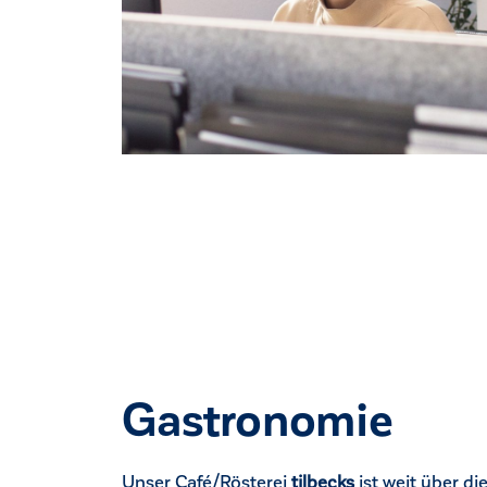
Gastronomie
Unser Café/Rösterei
tilbecks
ist weit über d