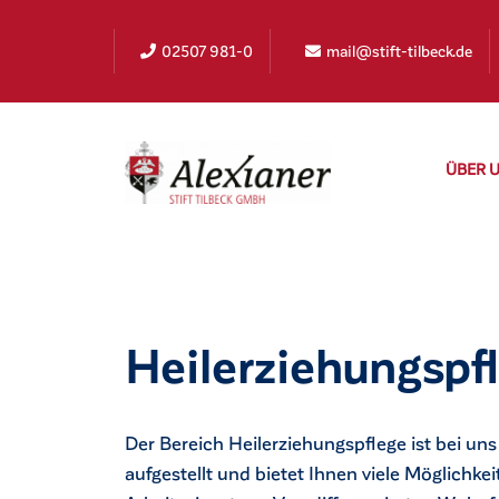
02507 981-0
mail@stift-tilbeck.de
ÜBER 
Stift Tilbeck
>
Jobs & Karriere
>
Direkteinstieg
Heilerziehungspf
irat
Der Bereich Heilerziehungspflege ist bei uns 
aufgestellt und bietet Ihnen viele Möglichkei