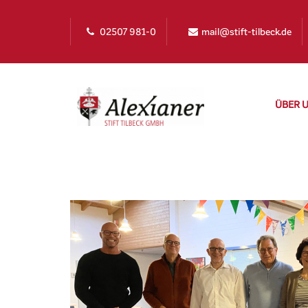
02507 981-0
mail@stift-tilbeck.de
ÜBER 
Stift Tilbeck
>
Beirat
irat