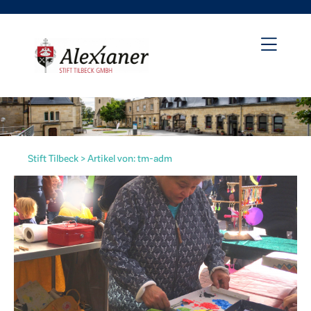
Stift Tilbeck
>
Artikel von: tm-adm
irat