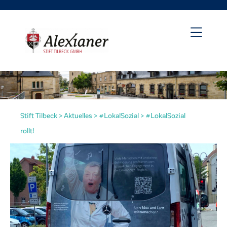
Stift Tilbeck
>
Aktuelles
>
#LokalSozial
>
#LokalSozial
rollt!
irat