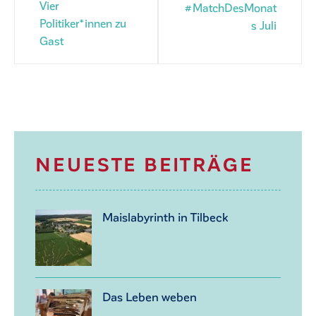
Vier
#MatchDesMonat
Politiker*innen zu
s Juli
Gast
NEUESTE BEITRÄGE
Maislabyrinth in Tilbeck
Das Leben weben