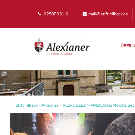
02507 981-0
mail@stift-tilbeck.de
ÜBER 
Stift Tilbeck
>
Aktuelles
>
#LokalSozial
>
#MatchDesMonats Sep
irat