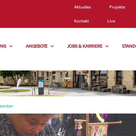
Aktuelles
Projekte
Kontakt
Live
UNS
ANGEBOTE
JOBS & KARRIERE
STAND
tember