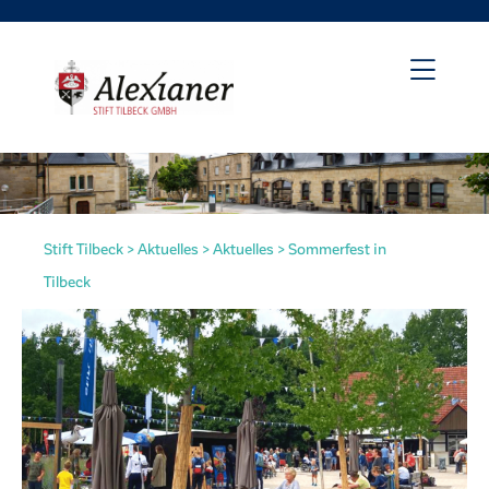
Stift Tilbeck
>
Aktuelles
>
Aktuelles
>
Sommerfest in
Tilbeck
irat