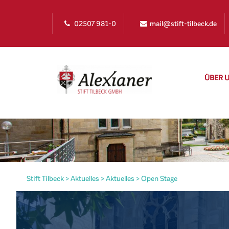
02507 981-0
mail@stift-tilbeck.de
ÜBER 
Stift Tilbeck
>
Aktuelles
>
Aktuelles
>
Open Stage
irat