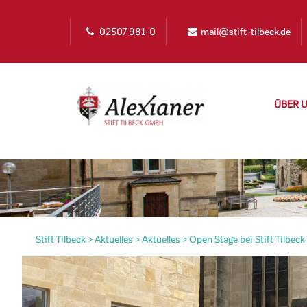
02507 981-0
mail@stift-tilbeck.de
ÜBER 
Stift Tilbeck
>
Aktuelles
>
Aktuelles
>
Open Stage bei Stift Tilbeck
irat