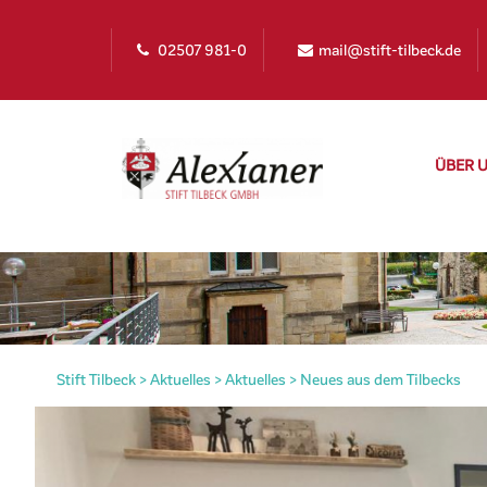
02507 981-0
mail@stift-tilbeck.de
ÜBER 
Stift Tilbeck
>
Aktuelles
>
Aktuelles
>
Neues aus dem Tilbecks
irat