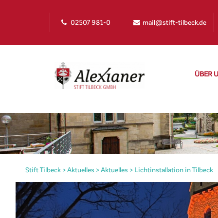
02507 981-0
mail@stift-tilbeck.de
ÜBER 
Stift Tilbeck
>
Aktuelles
>
Aktuelles
>
Lichtinstallation in Tilbeck
irat