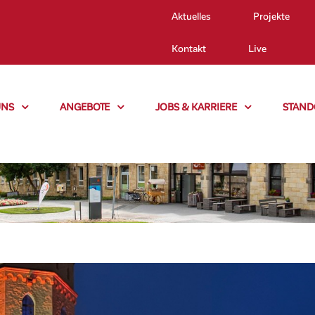
Aktuelles
Projekte
Kontakt
Live
UNS
ANGEBOTE
JOBS & KARRIERE
STAND