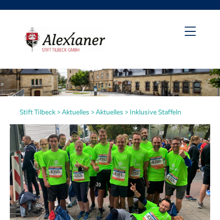
Stift Tilbeck
>
Aktuelles
>
Aktuelles
>
Inklusive Staffeln
irat