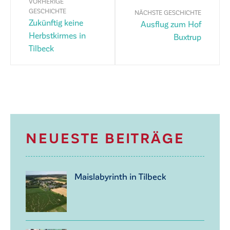
VORHERIGE
GESCHICHTE
NÄCHSTE GESCHICHTE
Zukünftig keine
Ausflug zum Hof
Herbstkirmes in
Buxtrup
Tilbeck
NEUESTE BEITRÄGE
Maislabyrinth in Tilbeck