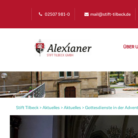
02507 981-0
mail@stift-tilbeck.de
ÜBER 
Stift Tilbeck
>
Aktuelles
>
Aktuelles
>
Gottesdienste in der Adven
irat