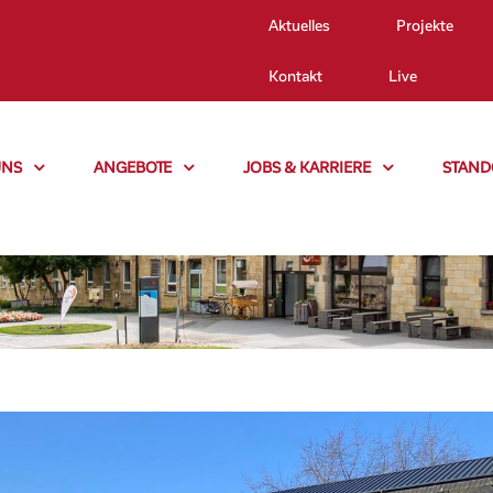
Aktuelles
Projekte
Kontakt
Live
UNS
ANGEBOTE
JOBS & KARRIERE
STAND