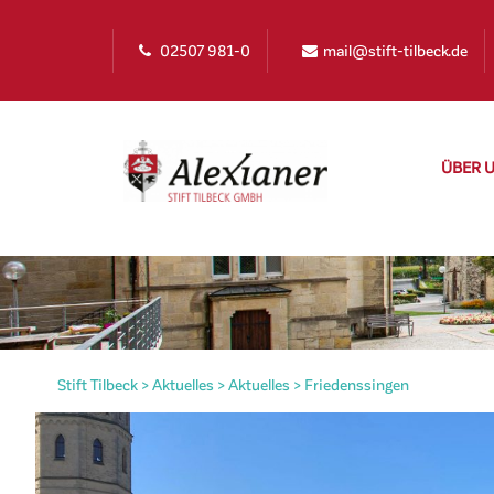
02507 981-0
mail@stift-tilbeck.de
ÜBER 
Stift Tilbeck
>
Aktuelles
>
Aktuelles
>
Friedenssingen
irat