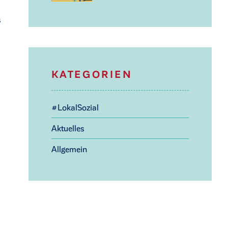
s
KATEGORIEN
#LokalSozial
Aktuelles
Allgemein