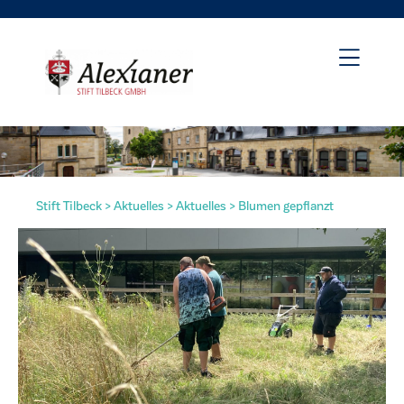
Stift Tilbeck
>
Aktuelles
>
Aktuelles
>
Blumen gepflanzt
irat