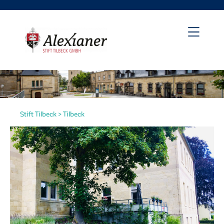
Stift Tilbeck
>
Tilbeck
irat