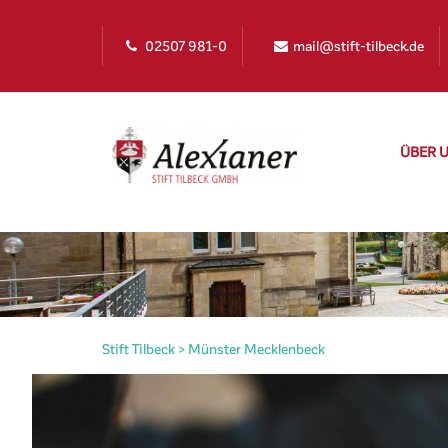
02507 981-0
mail@stift-tilbeck.de
ÜBER 
Stift Tilbeck
>
Münster Mecklenbeck
irat