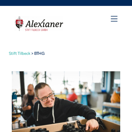
Stift Tilbeck
>
BTHG
irat